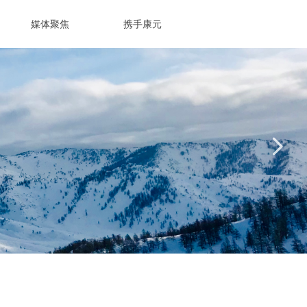
媒体聚焦
携手康元
넲