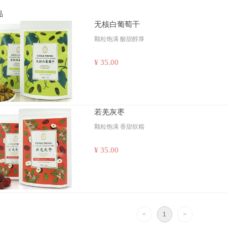
品
无核白葡萄干
颗粒饱满 酸甜醇厚
¥ 35.00
若羌灰枣
颗粒饱满 香甜软糯
¥ 35.00
<
1
>